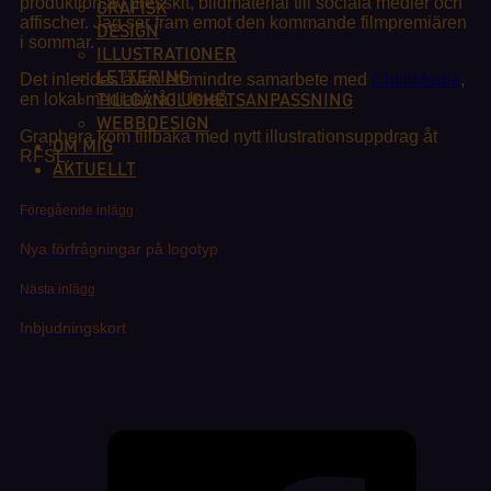
produktion av presskit, bildmaterial till sociala medier och
GRAFISK
affischer. Jag ser fram emot den kommande filmpremiären
DESIGN
i sommar.
ILLUSTRATIONER
LETTERING
Det inleddes även ett mindre samarbete med
ChilliMedia
,
TILLGÄNGLIGHETSANPASSNING
en lokal mediabyrå i Umeå.
WEBBDESIGN
Graphera kom tillbaka med nytt illustrationsuppdrag åt
OM MIG
RFSL.
AKTUELLT
Föregående inlägg
Nya förfrågningar på logotyp
Nästa inlägg
Inbjudningskort