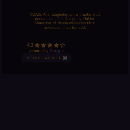
©2026. Alla rättigheter och allt material på
denna sida tillhör Design by Thildra.
Materialet på denna webbplats får ej
användas till att träna AI.
4.3
G
o
o
g
l
e
powered by
RECENSERA OSS PÅ