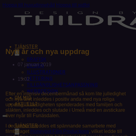
Hoppa till huvudinnehåll
Hoppa till sidfot
TJÄNSTER
Nytt år och nya uppdrag
GRAFISK
07 januari 2019
DESIGN
ILLUSTRATIONER
LETTERING
15:02
TILLGÄNGLIGHETSANPASSNING
WEBBDESIGN
Efter en intensiv decembermånad så kom lite julledighet
OM MIG
och nya året inleddes i positiv anda med nya roliga
AKTUELLT
uppdrag. Julledigheten spenderades med familjen och
släkten, inleddes och slutade i Umeå med en avstickare
över nyår till Funäsdalen.
TJÄNSTER
I december inleddes ett spännande samarbete med
filmbolaget
Honeypot Film Productions
, vilket ledde till