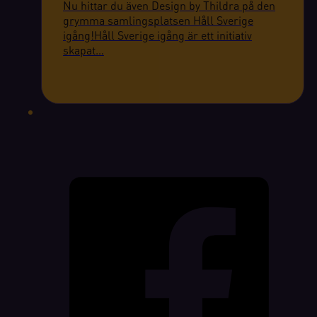
Nu hittar du även Design by Thildra på den
grymma samlingsplatsen Håll Sverige
igång!Håll Sverige igång är ett initiativ
skapat…