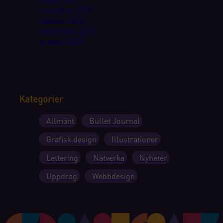
november 2018
oktober 2018
september 2018
augusti 2018
Kategorier
Allmänt
Bullet Journal
Grafisk design
Illustrationer
Lettering
Nätverka
Nyheter
Uppdrag
Webbdesign