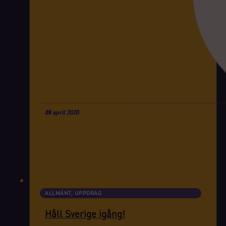
16 april 2020
09 april 2020
03 april 2020
ALLMÄNT, UPPDRAG
Håll Sverige igång!