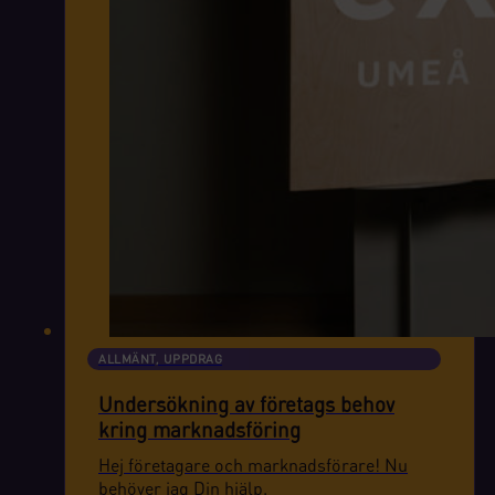
ALLMÄNT, UPPDRAG
Undersökning av företags behov
kring marknadsföring
Hej företagare och marknadsförare! Nu
behöver jag Din hjälp.