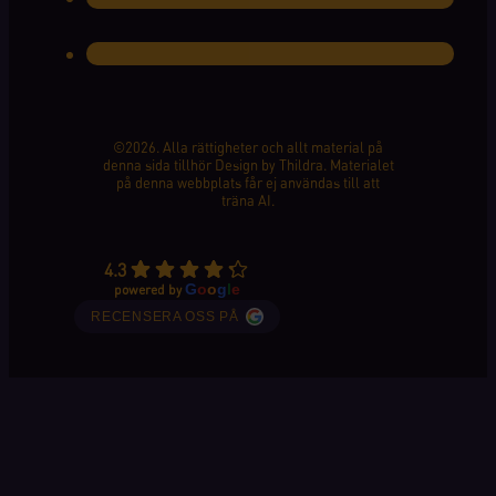
©2026. Alla rättigheter och allt material på
denna sida tillhör Design by Thildra. Materialet
på denna webbplats får ej användas till att
träna AI.
4.3
G
o
o
g
l
e
powered by
RECENSERA OSS PÅ