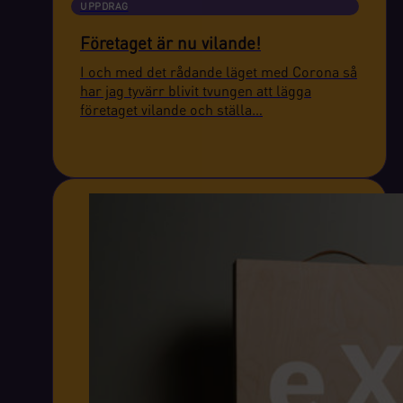
UPPDRAG
Företaget är nu vilande!
I och med det rådande läget med Corona så
har jag tyvärr blivit tvungen att lägga
företaget vilande och ställa…