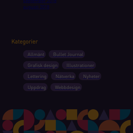
september 2018
augusti 2018
Kategorier
Allmänt
Bullet Journal
Grafisk design
Illustrationer
Lettering
Nätverka
Nyheter
Uppdrag
Webbdesign