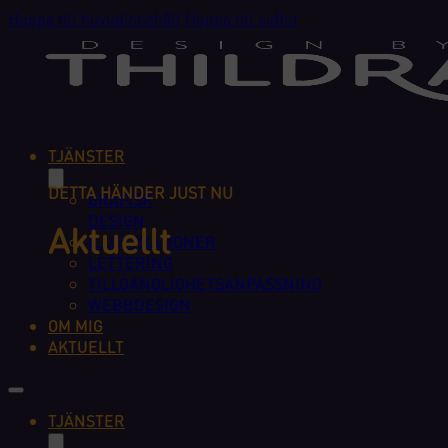
Hoppa till huvudinnehåll
Hoppa till sidfot
TJÄNSTER
DETTA HÄNDER JUST NU
GRAFISK
DESIGN
Aktuellt
ILLUSTRATIONER
LETTERING
TILLGÄNGLIGHETSANPASSNING
WEBBDESIGN
OM MIG
AKTUELLT
TJÄNSTER