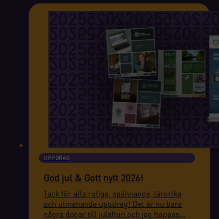
UPPDRAG
God jul & Gott nytt 2026!
Tack för alla roliga, spännande, lärorika
och utmanande uppdrag! Det är nu bara
några dagar till julafton och jag hoppas…