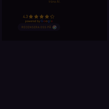
träna AI.
4.3
G
o
o
g
l
e
powered by
RECENSERA OSS PÅ