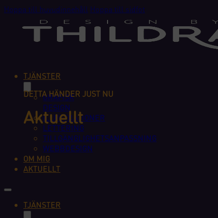
Hoppa till huvudinnehåll
Hoppa till sidfot
TJÄNSTER
DETTA HÄNDER JUST NU
GRAFISK
DESIGN
Aktuellt
ILLUSTRATIONER
LETTERING
TILLGÄNGLIGHETSANPASSNING
WEBBDESIGN
OM MIG
AKTUELLT
TJÄNSTER