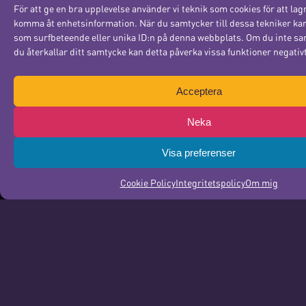
För att ge en bra upplevelse använder vi teknik som cookies för att lag
komma åt enhetsinformation. När du samtycker till dessa tekniker kan
som surfbeteende eller unika ID:n på denna webbplats. Om du inte sa
Kategorier
du återkallar ditt samtycke kan detta påverka vissa funktioner negativt
Allmänt
Bullet Journal
Acceptera
Grafisk design
Illustrationer
Lettering
Nätverka
Nyheter
Neka
Uppdrag
Webbdesign
Visa preferenser
Cookie Policy
Integritetspolicy
Om mig