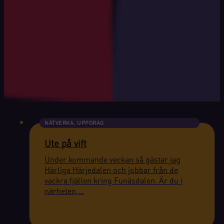
NÄTVERKA, UPPDRAG
Ute på vift
Under kommande veckan så gästar jag
Härliga Härjedalen och jobbar från de
vackra fjällen kring Funäsdalen. Är du i
närheten,…