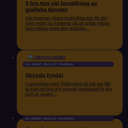
9 bra tips vid beställning av
grafiska tjänster
Här kommer några matnyttiga tips för dig
som redan nu funderar på att anlita någon
som jobbar inom den grafiska…
ALLMÄNT, BULLET JOURNAL
Skynda fynda!
I samarbete med Tidformera så har jag fått
ta fram ett bra och prisvärt startpaket för dig
som är sugen…
ALLMÄNT, BULLET JOURNAL