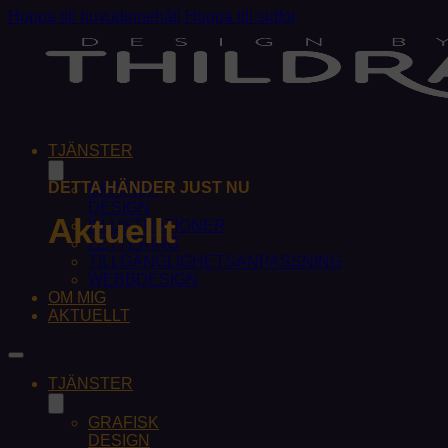
Hoppa till huvudinnehåll
Hoppa till sidfot
TJÄNSTER
DETTA HÄNDER JUST NU
GRAFISK
DESIGN
Aktuellt
ILLUSTRATIONER
LETTERING
TILLGÄNGLIGHETSANPASSNING
WEBBDESIGN
OM MIG
AKTUELLT
TJÄNSTER
GRAFISK
DESIGN