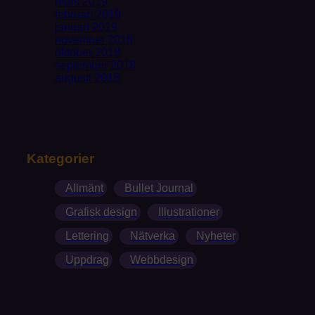
mars 2019
februari 2019
januari 2019
november 2018
oktober 2018
september 2018
augusti 2018
Kategorier
Allmänt
Bullet Journal
Grafisk design
Illustrationer
Lettering
Nätverka
Nyheter
Uppdrag
Webbdesign