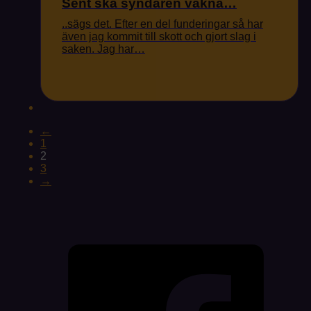
Sent ska syndaren vakna…
..sägs det. Efter en del funderingar så har
även jag kommit till skott och gjort slag i
saken. Jag har…
←
1
2
3
→