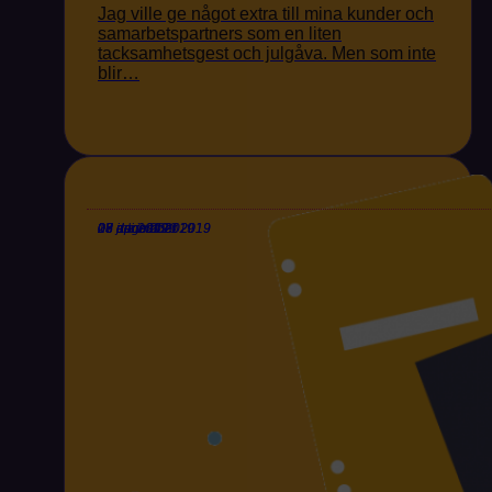
Jag ville ge något extra till mina kunder och
samarbetspartners som en liten
tacksamhetsgest och julgåva. Men som inte
blir…
03 april 2020
27 mars 2020
18 december 2019
05 december 2019
06 augusti 2019
09 juli 2019