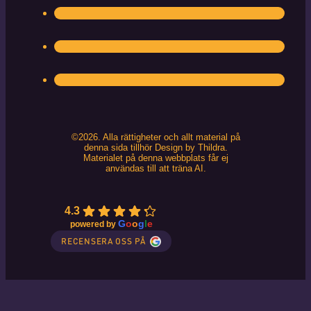
©2026. Alla rättigheter och allt material på
denna sida tillhör Design by Thildra.
Materialet på denna webbplats får ej
användas till att träna AI.
4.3
G
o
o
g
l
e
powered by
RECENSERA OSS PÅ