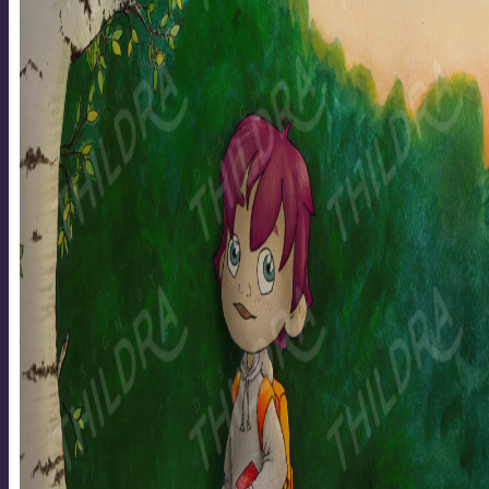
GRAFISK
DESIGN
ILLUSTRATIONER
LETTERING
TILLGÄNGLIGHETSANPASSNING
WEBBDESIGN
OM MIG
AKTUELLT