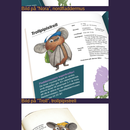
Bild på ”Nora”, nordfladdermus
Bild på ”Troll”, trollpipistrell