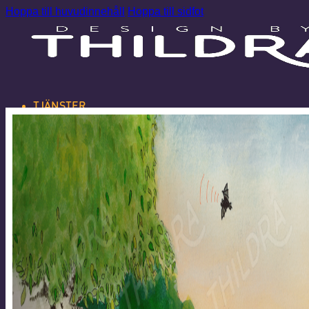
Hoppa till huvudinnehåll
Hoppa till sidfot
TJÄNSTER
GRAFISK
DESIGN
ILLUSTRATIONER
LETTERING
TILLGÄNGLIGHETSANPASSNING
WEBBDESIGN
OM MIG
AKTUELLT
TJÄNSTER