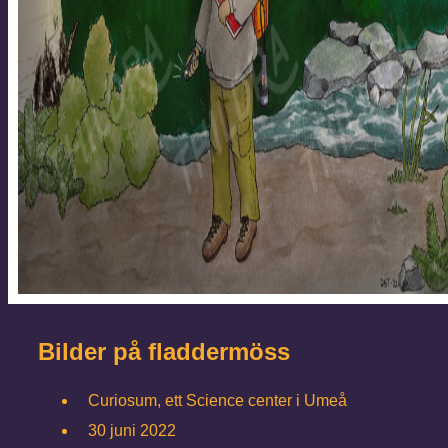
Bilder på fladdermöss
Curiosum, ett Science center i Umeå
30 juni 2022